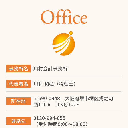
町工場を開業するには？必要な資金・手続き・成功のポ
イントを解説
2026.06.28
商工会議所とは？会員にならなくても使える無料サービ
ス12選と入会メリットを解説
2026.06.14
旅費規程の日当とは？堺市の税理士が解説
事務所名
川村会計事務所
2026.06.14
代表者名
川村 和弘（税理士）
堺市で事業承継を成功させるには？税理士が教える対策
と進め方
〒590-0948 大阪府堺市堺区戎之町
所在地
西1-1-6 ITKビル2F
2026.06.12
0120-994-055
【税理士監修】大阪で建設業を開業する完全ガイド！一
連絡先
（受付時間9:00～18:00）
人親方の独立から法人化・融資まで徹底解説