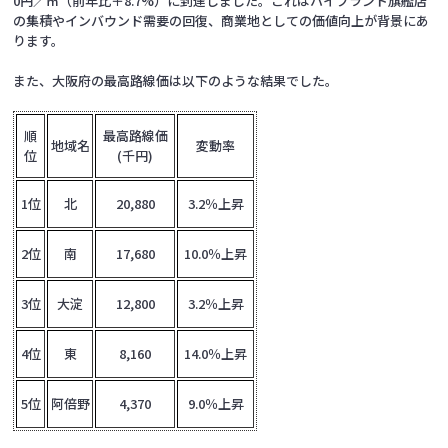
0円／㎡（前年比＋8.7%）に到達しました。これはハイブランド旗艦店
の集積やインバウンド需要の回復、商業地としての価値向上が背景にあ
ります。
また、大阪府の最高路線価は以下のような結果でした。
順
最高路線価
地域名
変動率
位
(千円)
1位
北
20,880
3.2％上昇
2位
南
17,680
10.0％上昇
3位
大淀
12,800
3.2％上昇
4位
東
8,160
14.0％上昇
5位
阿倍野
4,370
9.0％上昇