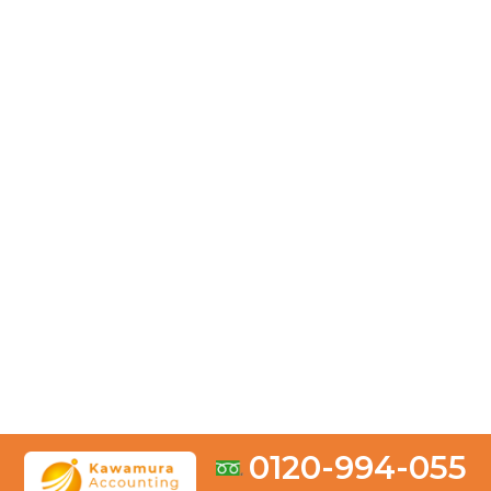
2026.05.28
損益計算書で赤字は危険？考えられる問題点と改善方法
を解説
2026.05.20
【中小企業向け】貸借対照表の見方を解説！見るべきポ
イントとは？
2026.04.04
お客様の声「とても満足しております。依頼して良かっ
たです。」
2026.03.31
修正申告は何年前まで遡れる？税目別の期限と注意点を
0120-994-055
徹底解説