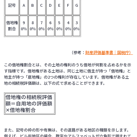
記号
A
B
C
D
E
F
G
借地権
9
8
7
6
5
4
3
割合
0％
0％
0％
0％
0％
0％
0％
（参考：
財産評価基準書｜国税庁）
この借地権割合とは、その土地の権利のうち借地が何割を占めるかを示
す指標です。借地権がある土地は、同じ土地に借主が持つ「借地権」と
地主が持つ「底地権」の2つの権利が存在しています。借地権がある土
地の相続税評価額は、以下の式で求めることができます。
借地権の相続税評価
額＝自用地の評価額
✕借地権割合
また、記号の枠の形や有無は、その道路がある地区の種類を示します。
例えば、ビル街地区の場合、数字やアルファベットが六角形で囲まれて