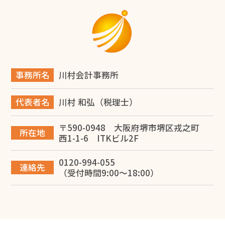
2026.06.28
商工会議所とは？会員にならなくても使える無料サービ
ス12選と入会メリットを解説
2026.06.14
旅費規程の日当とは？堺市の税理士が解説
事務所名
川村会計事務所
2026.06.14
代表者名
川村 和弘（税理士）
堺市で事業承継を成功させるには？税理士が教える対策
と進め方
〒590-0948 大阪府堺市堺区戎之町
所在地
西1-1-6 ITKビル2F
2026.06.12
0120-994-055
【税理士監修】大阪で建設業を開業する完全ガイド！一
連絡先
（受付時間9:00～18:00）
人親方の独立から法人化・融資まで徹底解説
2026.06.10
専従者給与で節税する方法を堺市の税理士が解説