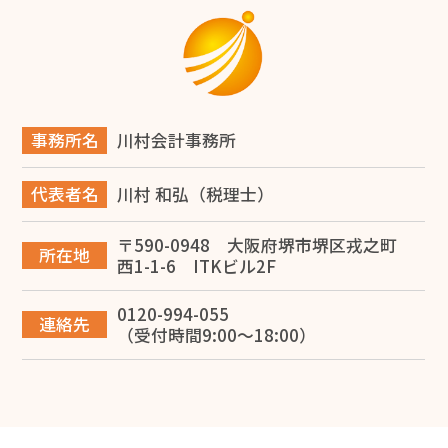
旅費規程の日当とは？堺市の税理士が解説
2026.06.14
堺市で事業承継を成功させるには？税理士が教える対策
と進め方
事務所名
川村会計事務所
2026.06.12
代表者名
川村 和弘（税理士）
【税理士監修】大阪で建設業を開業する完全ガイド！一
人親方の独立から法人化・融資まで徹底解説
〒590-0948 大阪府堺市堺区戎之町
所在地
西1-1-6 ITKビル2F
2026.06.10
0120-994-055
専従者給与で節税する方法を堺市の税理士が解説
連絡先
（受付時間9:00～18:00）
2026.05.28
損益計算書で赤字は危険？考えられる問題点と改善方法
を解説