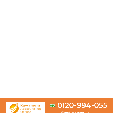
2026.05.20
【中小企業向け】貸借対照表の見方を解説！見るべきポ
イントとは？
2026.04.04
お客様の声「とても満足しております。依頼して良かっ
たです。」
2026.03.31
修正申告は何年前まで遡れる？税目別の期限と注意点を
徹底解説
2026.03.10
【所得税】修正申告の書き方ガイド！必要書類やペナル
0120-994-055
ティを解説
受付時間：9:00〜18:00