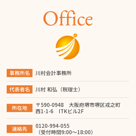
商工会議所とは？会員にならなくても使える無料サービ
ス12選と入会メリットを解説
2026.06.14
旅費規程の日当とは？堺市の税理士が解説
2026.06.14
堺市で事業承継を成功させるには？税理士が教える対策
と進め方
事務所名
川村会計事務所
2026.06.12
代表者名
川村 和弘（税理士）
【税理士監修】大阪で建設業を開業する完全ガイド！一
人親方の独立から法人化・融資まで徹底解説
〒590-0948 大阪府堺市堺区戎之町
所在地
西1-1-6 ITKビル2F
2026.06.10
0120-994-055
専従者給与で節税する方法を堺市の税理士が解説
連絡先
（受付時間9:00～18:00）