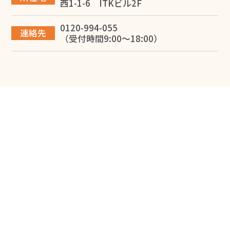
西1-1-6 ITKビル2F
2026.06.12
0120-994-055
【税理士監修】大阪で建設業を開業する完全ガイド！一
連絡先
（受付時間9:00～18:00）
人親方の独立から法人化・融資まで徹底解説
2026.06.10
専従者給与で節税する方法を堺市の税理士が解説
2026.05.28
損益計算書で赤字は危険？考えられる問題点と改善方法
を解説
2026.05.20
【中小企業向け】貸借対照表の見方を解説！見るべきポ
イントとは？
2026.04.04