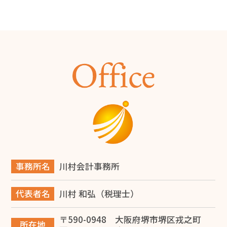
肢を解説
2026.07.10
町工場を開業するには？必要な資金・手続き・成功のポ
イントを解説
2026.06.28
商工会議所とは？会員にならなくても使える無料サービ
ス12選と入会メリットを解説
2026.06.14
旅費規程の日当とは？堺市の税理士が解説
事務所名
川村会計事務所
2026.06.14
代表者名
川村 和弘（税理士）
堺市で事業承継を成功させるには？税理士が教える対策
と進め方
〒590-0948 大阪府堺市堺区戎之町
所在地