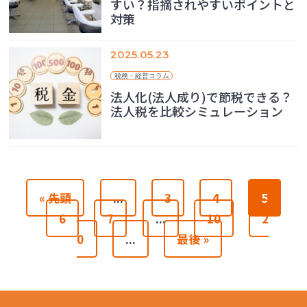
すい？指摘されやすいポイントと
対策
2025.05.23
税務・経営コラム
法人化(法人成り)で節税できる？
法人税を比較シミュレーション
« 先頭
...
3
4
5
6
7
...
10
2
0
...
最後 »