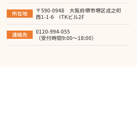
堺市で事業承継を成功させるには？税理士が教える対策
と進め方
〒590-0948 大阪府堺市堺区戎之町
所在地
西1-1-6 ITKビル2F
2026.06.12
0120-994-055
【税理士監修】大阪で建設業を開業する完全ガイド！一
連絡先
（受付時間9:00～18:00）
人親方の独立から法人化・融資まで徹底解説
2026.06.10
専従者給与で節税する方法を堺市の税理士が解説
2026.05.28
損益計算書で赤字は危険？考えられる問題点と改善方法
を解説
2026.05.20
【中小企業向け】貸借対照表の見方を解説！見るべきポ
イントとは？