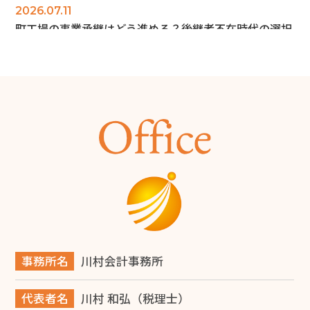
2026.07.11
町工場の事業承継はどう進める？後継者不在時代の選択
肢を解説
2026.07.10
町工場を開業するには？必要な資金・手続き・成功のポ
イントを解説
2026.06.28
商工会議所とは？会員にならなくても使える無料サービ
ス12選と入会メリットを解説
2026.06.14
旅費規程の日当とは？堺市の税理士が解説
事務所名
川村会計事務所
2026.06.14
代表者名
川村 和弘（税理士）