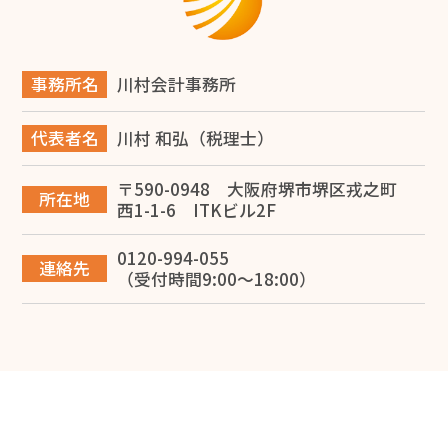
2026.06.14
堺市で事業承継を成功させるには？税理士が教える対策
と進め方
事務所名
川村会計事務所
2026.06.12
代表者名
川村 和弘（税理士）
【税理士監修】大阪で建設業を開業する完全ガイド！一
人親方の独立から法人化・融資まで徹底解説
〒590-0948 大阪府堺市堺区戎之町
所在地
西1-1-6 ITKビル2F
2026.06.10
0120-994-055
専従者給与で節税する方法を堺市の税理士が解説
連絡先
（受付時間9:00～18:00）
2026.05.28
損益計算書で赤字は危険？考えられる問題点と改善方法
を解説
2026.05.20