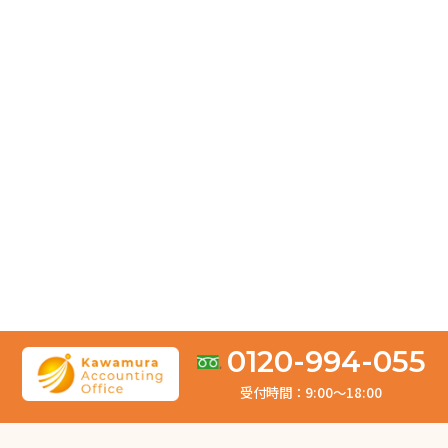
【中小企業向け】貸借対照表の見方を解説！見るべきポ
イントとは？
2026.04.04
お客様の声「とても満足しております。依頼して良かっ
たです。」
2026.03.31
修正申告は何年前まで遡れる？税目別の期限と注意点を
徹底解説
2026.03.10
【所得税】修正申告の書き方ガイド！必要書類やペナル
0120-994-055
ティを解説
受付時間：9:00〜18:00
2026.03.06
所得税の納付期限が過ぎた場合の対処法｜延滞税・ペナ