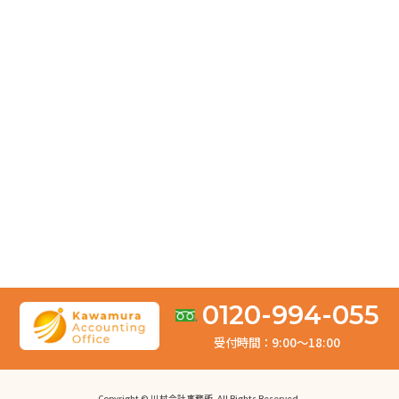
損益計算書で赤字は危険？考えられる問題点と改善方法
を解説
2026.05.20
【中小企業向け】貸借対照表の見方を解説！見るべきポ
イントとは？
2026.04.04
お客様の声「とても満足しております。依頼して良かっ
たです。」
2026.03.31
修正申告は何年前まで遡れる？税目別の期限と注意点を
0120-994-055
徹底解説
受付時間：9:00〜18:00
2026.03.10
【所得税】修正申告の書き方ガイド！必要書類やペナル
Copyright © 川村会計事務所. All Rights Reserved.