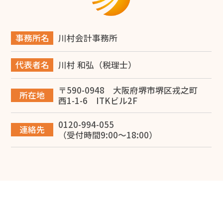
2026.06.14
旅費規程の日当とは？堺市の税理士が解説
事務所名
川村会計事務所
2026.06.14
代表者名
川村 和弘（税理士）
堺市で事業承継を成功させるには？税理士が教える対策
と進め方
〒590-0948 大阪府堺市堺区戎之町
所在地
西1-1-6 ITKビル2F
2026.06.12
0120-994-055
【税理士監修】大阪で建設業を開業する完全ガイド！一
連絡先
（受付時間9:00～18:00）
人親方の独立から法人化・融資まで徹底解説
2026.06.10
専従者給与で節税する方法を堺市の税理士が解説
2026.05.28