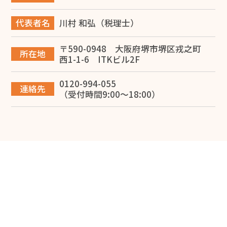
2026.06.14
代表者名
川村 和弘（税理士）
堺市で事業承継を成功させるには？税理士が教える対策
と進め方
〒590-0948 大阪府堺市堺区戎之町
所在地
西1-1-6 ITKビル2F
2026.06.12
0120-994-055
【税理士監修】大阪で建設業を開業する完全ガイド！一
連絡先
（受付時間9:00～18:00）
人親方の独立から法人化・融資まで徹底解説
2026.06.10
専従者給与で節税する方法を堺市の税理士が解説
2026.05.28
損益計算書で赤字は危険？考えられる問題点と改善方法
を解説