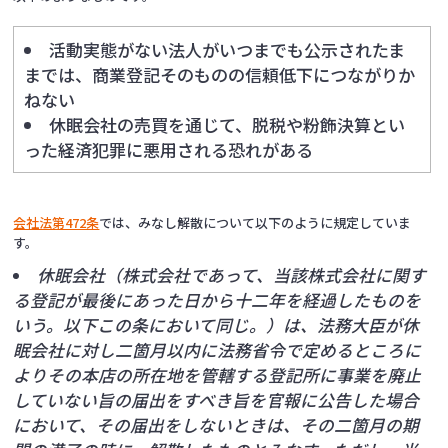
活動実態がない法人がいつまでも公示されたま
までは、商業登記そのものの信頼低下につながりか
ねない
休眠会社の売買を通じて、脱税や粉飾決算とい
った経済犯罪に悪用される恐れがある
会社法第472条
では、みなし解散について以下のように規定していま
す。
休眠会社（株式会社であって、当該株式会社に関す
る登記が最後にあった日から十二年を経過したものを
いう。以下この条において同じ。）は、法務大臣が休
眠会社に対し二箇月以内に法務省令で定めるところに
よりその本店の所在地を管轄する登記所に事業を廃止
していない旨の届出をすべき旨を官報に公告した場合
において、その届出をしないときは、その二箇月の期