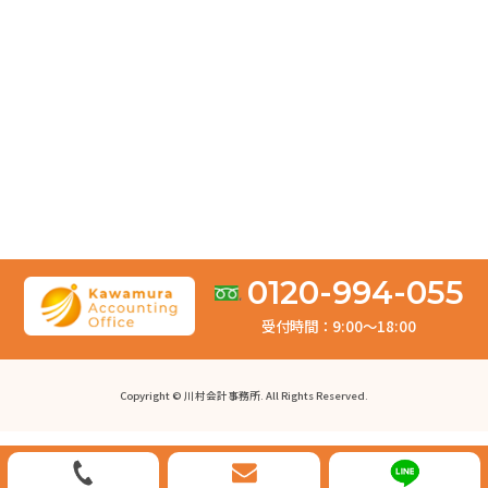
2026.05.20
【中小企業向け】貸借対照表の見方を解説！見るべきポ
イントとは？
2026.04.04
お客様の声「とても満足しております。依頼して良かっ
たです。」
2026.03.31
修正申告は何年前まで遡れる？税目別の期限と注意点を
0120-994-055
徹底解説
受付時間：9:00〜18:00
2026.03.10
【所得税】修正申告の書き方ガイド！必要書類やペナル
Copyright © 川村会計事務所. All Rights Reserved.
ティを解説
2026.03.06