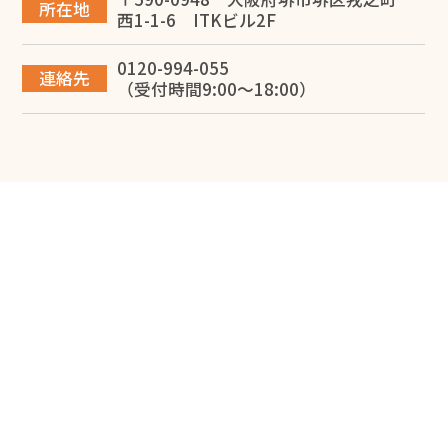
所在地
西1-1-6 ITKビル2F
2026.06.10
0120-994-055
専従者給与で節税する方法を堺市の税理士が解説
連絡先
（受付時間9:00～18:00）
2026.05.28
損益計算書で赤字は危険？考えられる問題点と改善方法
を解説
2026.05.20
【中小企業向け】貸借対照表の見方を解説！見るべきポ
イントとは？
2026.04.04
お客様の声「とても満足しております。依頼して良かっ
たです。」