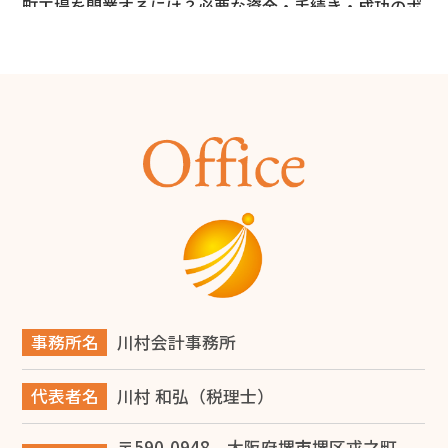
町工場を開業するには？必要な資金・手続き・成功のポ
イントを解説
2026.06.28
商工会議所とは？会員にならなくても使える無料サービ
ス12選と入会メリットを解説
2026.06.14
旅費規程の日当とは？堺市の税理士が解説
2026.06.14
堺市で事業承継を成功させるには？税理士が教える対策
と進め方
事務所名
川村会計事務所
2026.06.12
代表者名
川村 和弘（税理士）
【税理士監修】大阪で建設業を開業する完全ガイド！一
人親方の独立から法人化・融資まで徹底解説
〒590-0948 大阪府堺市堺区戎之町