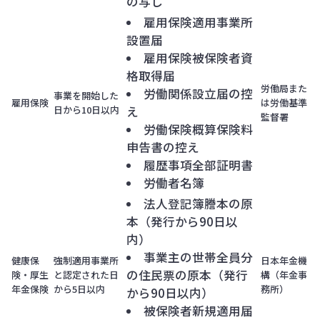
の写し
雇用保険適用事業所
設置届
雇用保険被保険者資
格取得届
労働局また
労働関係設立届の控
事業を開始した
雇用保険
は労働基準
日から10日以内
え
監督署
労働保険概算保険料
申告書の控え
履歴事項全部証明書
労働者名簿
法人登記簿謄本の原
本（発行から90日以
内）
事業主の世帯全員分
健康保
強制適用事業所
日本年金機
の住民票の原本（発行
険・厚生
と認定された日
構（年金事
年金保険
から5日以内
務所）
から90日以内）
被保険者新規適用届